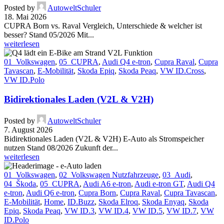
Posted by
AutoweltSchuler
18. Mai 2026
CUPRA Born vs. Raval Vergleich, Unterschiede & welcher ist
besser? Stand 05/2026 Mit...
weiterlesen
01_Volkswagen
,
05_CUPRA
,
Audi Q4 e-tron
,
Cupra Raval
,
Cupra
Tavascan
,
E-Mobilität
,
Skoda Epiq
,
Skoda Peaq
,
VW ID.Cross
,
VW ID.Polo
Bidirektionales Laden (V2L & V2H)
Posted by
AutoweltSchuler
7. August 2026
Bidirektionales Laden (V2L & V2H) E-Auto als Stromspeicher
nutzen Stand 08/2026 Zukunft der...
weiterlesen
01_Volkswagen
,
02_Volkswagen Nutzfahrzeuge
,
03_Audi
,
04_Škoda
,
05_CUPRA
,
Audi A6 e-tron
,
Audi e-tron GT
,
Audi Q4
e-tron
,
Audi Q6 e-tron
,
Cupra Born
,
Cupra Raval
,
Cupra Tavascan
,
E-Mobilität
,
Home
,
ID.Buzz
,
Skoda Elroq
,
Skoda Enyaq
,
Skoda
Epiq
,
Skoda Peaq
,
VW ID.3
,
VW ID.4
,
VW ID.5
,
VW ID.7
,
VW
ID.Polo