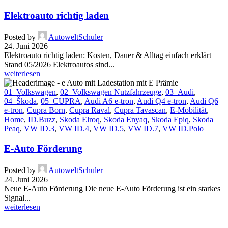
Elektroauto richtig laden
Posted by
AutoweltSchuler
24. Juni 2026
Elektroauto richtig laden: Kosten, Dauer & Alltag einfach erklärt
Stand 05/2026 Elektroautos sind...
weiterlesen
01_Volkswagen
,
02_Volkswagen Nutzfahrzeuge
,
03_Audi
,
04_Škoda
,
05_CUPRA
,
Audi A6 e-tron
,
Audi Q4 e-tron
,
Audi Q6
e-tron
,
Cupra Born
,
Cupra Raval
,
Cupra Tavascan
,
E-Mobilität
,
Home
,
ID.Buzz
,
Skoda Elroq
,
Skoda Enyaq
,
Skoda Epiq
,
Skoda
Peaq
,
VW ID.3
,
VW ID.4
,
VW ID.5
,
VW ID.7
,
VW ID.Polo
E-Auto Förderung
Posted by
AutoweltSchuler
24. Juni 2026
Neue E-Auto Förderung Die neue E-Auto Förderung ist ein starkes
Signal...
weiterlesen