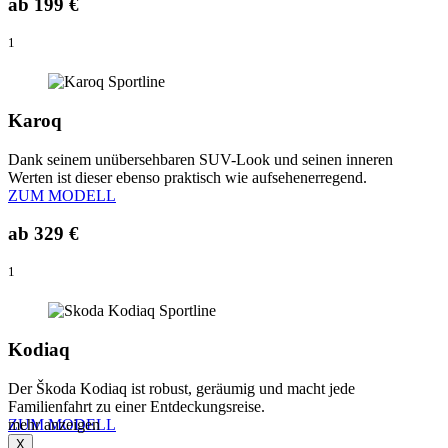
ab
199 €
1
Karoq
Dank seinem unübersehbaren SUV-Look und seinen inneren
Werten ist dieser ebenso praktisch wie aufsehenerregend.
ZUM MODELL
ab
329 €
1
Kodiaq
Der Škoda Kodiaq ist robust, geräumig und macht jede
Familienfahrt zu einer Entdeckungsreise.
ZUM MODELL
mehr anzeigen
X